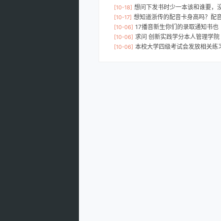
想问下发书时少一本该和谁要，
[10-18]
想知道浙传的配音卡身高吗？配
[10-17]
17播音新生你们的录取通知书也
[10-06]
求问 创新实践学分本人管理学院
[10-06]
本校大学四级考试会发放相关练
[10-06]