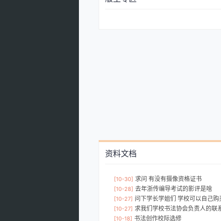
资料文档
求问 有没有摄像资格证书
[10-30]
去年浙传编导考试的影评是啥
[10-28]
问下学长学姐们 学校可以自己购买旧教
[10-27]
求我们学校书法协会负责人的联
[10-27]
书法创作校际选修
[10-18]