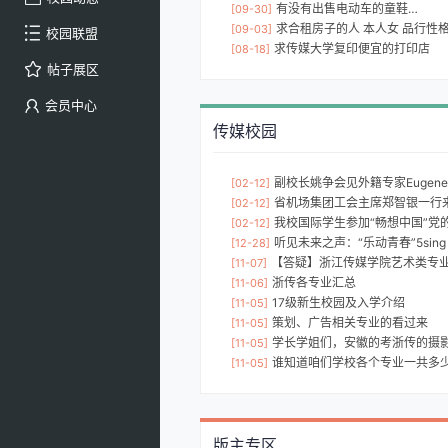
有没有出售电动车的童鞋…
[09-30]
求合租房子的人 本人女 品行性格良好
[09-03]
校园联盟
求传媒大学复印便宜的打印店
[08-18]
帖子展区
会员中心
传媒校园
副校长姚争会见外籍专家Eugene 
[02-12]
省机场集团工会主席郑智银一行
[02-12]
我校国际学生参加“畅想中国”党的二
[02-12]
听见未来之声：“乐动青春”5sing 1
[12-28]
【答疑】浙江传媒学院艺术类专业录
[11-07]
浙传各专业汇总
[11-06]
17级新生校园及入学介绍
[11-05]
策划、广告相关专业的看过来
[11-05]
学长学姐们，安徽的考浙传的摄影专业好考
[11-05]
谁知道咱们学校各个专业一共多少个班级啊
[11-05]
版主专区