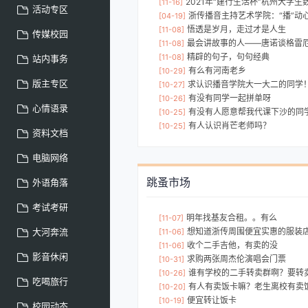
2021年“建行生活杯”杭州大学生数智大赛来啦！最高赢取6000元激励
[11-16]
活动专区
浙传播音主持艺术学院：“播”动心
[04-19]
悟透是岁月，走过才是人生
[11-08]
传媒校园
最会讲故事的人——唐诺谈格雷厄
[11-08]
精辟的句子，句句经典
[11-08]
站内事务
有么有河南老乡
[10-29]
版主专区
求认识播音学院大一大二的同学
[10-27]
有没有同学一起拼单呀
[10-26]
心情语录
有没有人愿意帮我代课下沙的同学。男生
[10-25]
有人认识肖芒老师吗？
[10-25]
资料文档
电脑网络
跳蚤市场
外语角落
考试考研
明年找基友合租。。有么
[11-07]
大河奔流
想知道浙传周围便宜实惠的服装
[11-06]
收个二手吉他，有卖的没
[11-06]
影音休闲
求购两张周杰伦演唱会门票
[10-31]
谁有学校的二手转卖群啊？要转
[10-26]
吃喝旅行
有人有卖饭卡嘛？老生离校有卖
[10-20]
便宜转让饭卡
[10-19]
校园动态