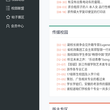
有没有出售电动车的童鞋…
[09-30]
求合租房子的人 本人女 品行性格良好
[09-03]
校园联盟
求传媒大学复印便宜的打印店
[08-18]
帖子展区
会员中心
传媒校园
副校长姚争会见外籍专家Eugene 
[02-12]
省机场集团工会主席郑智银一行
[02-12]
我校国际学生参加“畅想中国”党的二
[02-12]
听见未来之声：“乐动青春”5sing 1
[12-28]
【答疑】浙江传媒学院艺术类专业录
[11-07]
浙传各专业汇总
[11-06]
17级新生校园及入学介绍
[11-05]
策划、广告相关专业的看过来
[11-05]
学长学姐们，安徽的考浙传的摄影专业好考
[11-05]
谁知道咱们学校各个专业一共多少个班级啊
[11-05]
版主专区