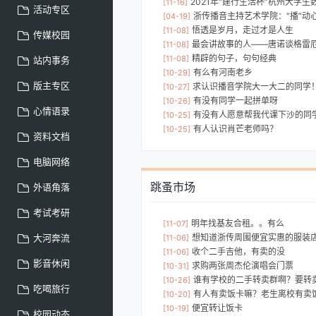
2021年“建行生活杯”杭州大学生数智大赛来啦！最高赢取6000元激励
[11-16]
活动专区
浙传播音主持艺术学院：“播”动心
[04-19]
悟透是岁月，走过才是人生
[11-08]
传媒校园
最会讲故事的人——唐诺谈格雷厄
[11-08]
精辟的句子，句句经典
[11-08]
站内事务
有么有河南老乡
[10-29]
版主专区
求认识播音学院大一大二的同学
[10-27]
有没有同学一起拼单呀
[10-26]
心情语录
有没有人愿意帮我代课下沙的同学。男生
[10-25]
有人认识肖芒老师吗？
[10-25]
资料文档
电脑网络
跳蚤市场
外语角落
考试考研
明年找基友合租。。有么
[11-07]
大河奔流
想知道浙传周围便宜实惠的服装
[11-06]
收个二手吉他，有卖的没
[11-06]
影音休闲
求购两张周杰伦演唱会门票
[10-31]
谁有学校的二手转卖群啊？要转
[10-26]
吃喝旅行
有人有卖饭卡嘛？老生离校有卖
[10-20]
便宜转让饭卡
[10-19]
校园动态