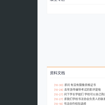
资料文档
求问 有没有摄像资格证书
[10-30]
去年浙传编导考试的影评是啥
[10-28]
问下学长学姐们 学校可以自己购买旧教
[10-27]
求我们学校书法协会负责人的联
[10-27]
书法创作校际选修
[10-18]