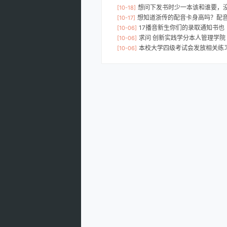
想问下发书时少一本该和谁要，
[10-18]
想知道浙传的配音卡身高吗？配
[10-17]
17播音新生你们的录取通知书也
[10-06]
求问 创新实践学分本人管理学院
[10-06]
本校大学四级考试会发放相关练
[10-06]