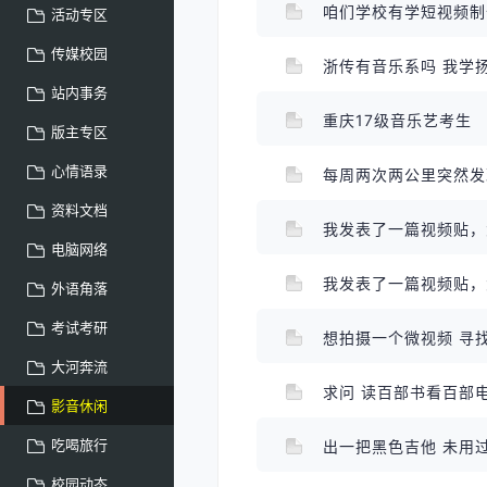
咱们学校有学短视频
活动专区
传媒校园
浙传有音乐系吗 我学
站内事务
重庆17级音乐艺考生
版主专区
心情语录
每周两次两公里突然
资料文档
我发表了一篇视频贴，
电脑网络
我发表了一篇视频贴，
外语角落
考试考研
想拍摄一个微视频 寻
大河奔流
求问 读百部书看百部
影音休闲
吃喝旅行
出一把黑色吉他 未用
校园动态