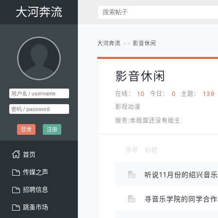
大河奔流
大河奔流
影音休闲
影音休闲
在线：
10
今日：
0
主题：
139
影视动漫
版务:本版面还没有版主
登录
注册
序号
标题
首页
传媒之声
听说11月份的绍兴音
招聘信息
寻音乐学院的同学合
跳蚤市场