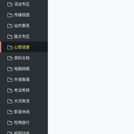
活动专区
传媒校园
站内事务
版主专区
心情语录
资料文档
电脑网络
外语角落
考试考研
大河奔流
影音休闲
吃喝旅行
校园动态