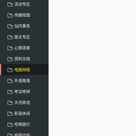
活动专区
传媒校园
站内事务
版主专区
心情语录
资料文档
电脑网络
外语角落
考试考研
大河奔流
影音休闲
吃喝旅行
校园动态