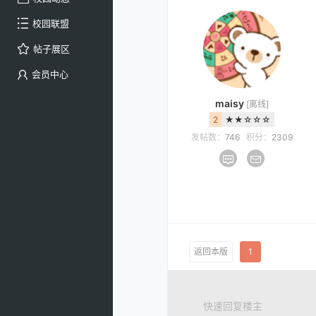
校园联盟
帖子展区
会员中心
maisy
[离线]
2
★★☆☆☆
发帖数：
746
积分：
2309
返回本版
1
快速回复楼主