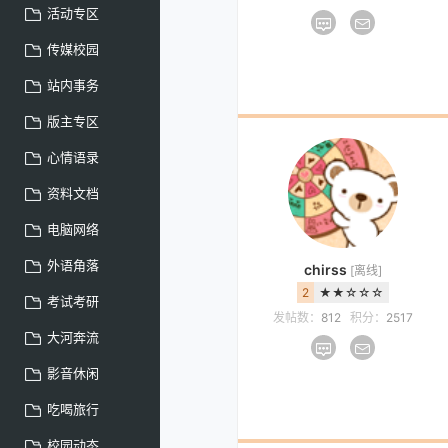
活动专区
传媒校园
站内事务
版主专区
心情语录
资料文档
电脑网络
外语角落
chirss
[离线]
2
★★☆☆☆
考试考研
发帖数：
812
积分：
2517
大河奔流
影音休闲
吃喝旅行
校园动态