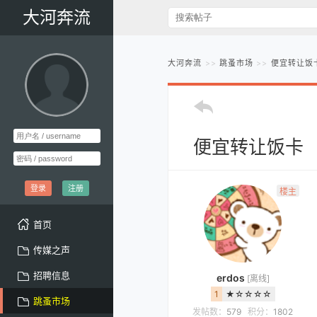
大河奔流
大河奔流
跳蚤市场
便宜转让饭
便宜转让饭卡
登录
注册
楼主
首页
传媒之声
招聘信息
erdos
[离线]
1
★☆☆☆☆
跳蚤市场
发帖数：
579
积分：
1802