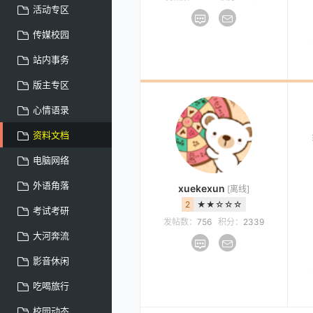
活动专区
传媒校园
站内事务
版主专区
心情语录
资料文档
电脑网络
外语角落
xuekexun
[离线]
2
★★☆☆☆
考试考研
发帖数：
756
积分：
2339
大河奔流
影音休闲
吃喝旅行
校园动态