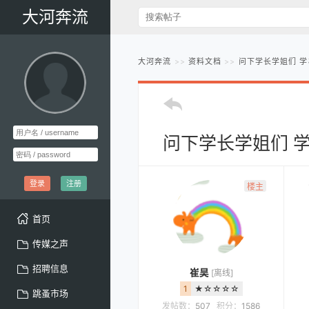
大河奔流
大河奔流
资料文档
问下学长学姐们 
问下学长学姐们 
登录
注册
楼主
首页
传媒之声
招聘信息
崔昊
[离线]
1
★☆☆☆☆
跳蚤市场
发帖数：
507
积分：
1586