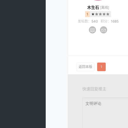
木生石
[离线]
1
★☆☆☆☆
发帖数：
540
积分：
1685
返回本版
1
快速回复楼主