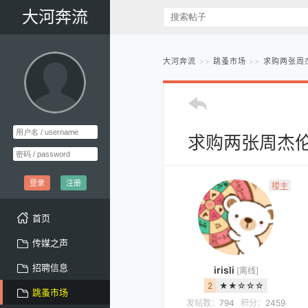
大河奔流
大河奔流
跳蚤市场
求购两张周
求购两张周杰
登录
注册
楼主
首页
传媒之声
招聘信息
irisli
[离线]
2
★★☆☆☆
跳蚤市场
发帖数：
794
积分：
2459