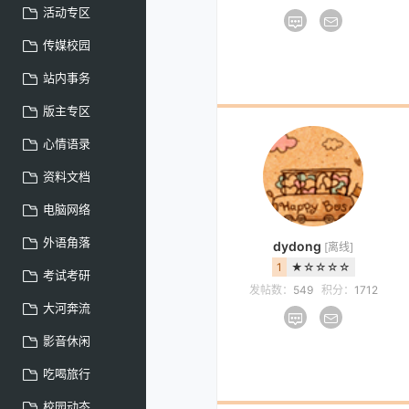
活动专区
传媒校园
站内事务
版主专区
心情语录
资料文档
电脑网络
外语角落
dydong
[离线]
1
★☆☆☆☆
考试考研
发帖数：
549
积分：
1712
大河奔流
影音休闲
吃喝旅行
校园动态