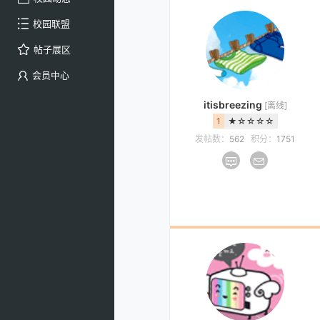
校园联盟
帖子展区
会员中心
itisbreezing
[离线]
1
★☆☆☆☆
发帖数：
562
积分：
1751