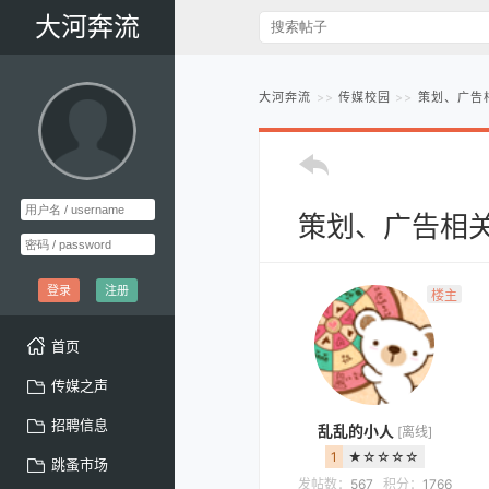
大河奔流
大河奔流
传媒校园
策划、广告
策划、广告相
登录
注册
楼主
首页
传媒之声
招聘信息
乱乱的小人
[离线]
1
★☆☆☆☆
跳蚤市场
发帖数：
567
积分：
1766