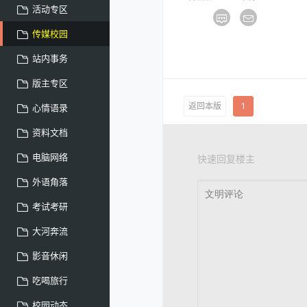
活动专区
传媒校园
站内事务
版主专区
返回本版
1
心情语录
资料文档
电脑网络
快速回复楼主
外语角落
考试考研
大河奔流
影音休闲
吃喝旅行
校园动态