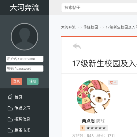
大河奔流
大河奔流
传媒校园
17级新生校园及入
17级新生校园及
登录
注册
楼主
首页
传媒之声
招聘信息
两点眉
[离线]
1
★☆☆☆☆
跳蚤市场
发帖数：
548
积分：
1711