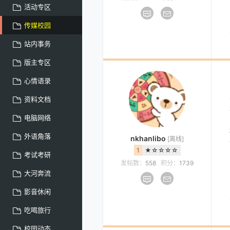
活动专区
传媒校园
站内事务
版主专区
心情语录
资料文档
电脑网络
外语角落
nkhanlibo
[离线]
1
★☆☆☆☆
考试考研
发帖数：
558
积分：
1739
大河奔流
影音休闲
吃喝旅行
校园动态