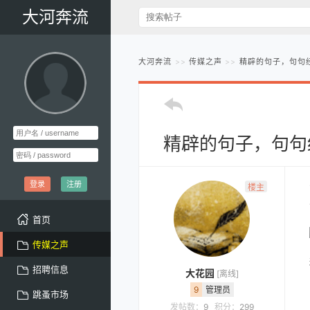
大河奔流
大河奔流
传媒之声
精辟的句子，句句
精辟的句子，句句
登录
注册
楼主
首页
传媒之声
招聘信息
大花园
[离线]
9
管理员
跳蚤市场
发帖数：
9
积分：
299