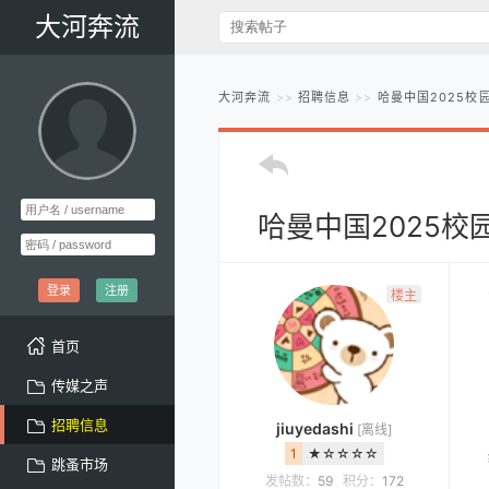
大河奔流
大河奔流
招聘信息
哈曼中国2025校
哈曼中国2025校
登录
注册
楼主
首页
传媒之声
招聘信息
jiuyedashi
[离线]
1
★☆☆☆☆
跳蚤市场
发帖数：
59
积分：
172