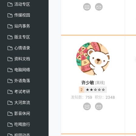
活动专区
传媒校园
站内事务
版主专区
心情语录
资料文档
电脑网络
外语角落
许少敏
[离线]
2
★★☆☆☆
考试考研
发帖数：
759
积分：
2348
大河奔流
影音休闲
吃喝旅行
校园动态