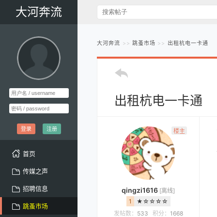
大河奔流
大河奔流
跳蚤市场
出租杭电一卡通
出租杭电一卡通
登录
注册
楼主
首页
传媒之声
招聘信息
qingzi1616
[离线]
1
★☆☆☆☆
跳蚤市场
发帖数：
533
积分：
1668