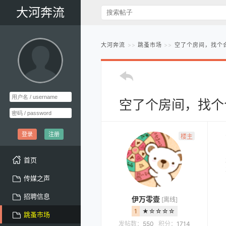
大河奔流
大河奔流
跳蚤市场
空了个房间，找个
空了个房间，找个
登录
注册
楼主
首页
传媒之声
招聘信息
伊万零壹
[离线]
1
★☆☆☆☆
跳蚤市场
发帖数：
550
积分：
1714